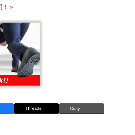
開！＞
Threads
Copy