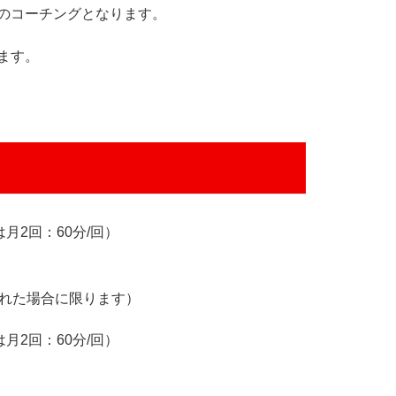
のコーチングとなります。
ます。
は月2回：60分/回）
された場合に限ります）
は月2回：60分/回）