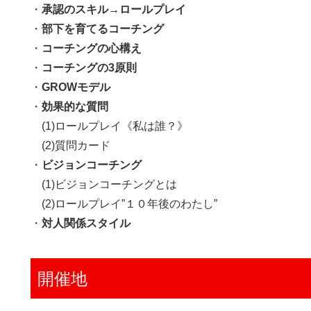
・
承認のスキル→ロールプレイ
・
部下を育てるコーチング
・
コーチングの心構え
・
コーチングの3原則
・
GROWモデル
・
効果的な質問
(1)ロールプレイ《私は誰？》
(2)質問カード
・
ビジョンコーチング
(1)ビジョンコーチングとは
(2)ロールプレイ”１０年後のわたし”
・
対人関係スタイル
開催地