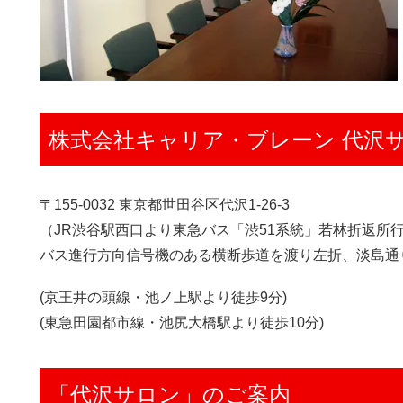
株式会社キャリア・ブレーン 代沢サ
〒155-0032 東京都世田谷区代沢1-26-3
（JR渋谷駅西口より東急バス「渋51系統」若林折返所
バス進行方向信号機のある横断歩道を渡り左折、淡島通
(京王井の頭線・池ノ上駅より徒歩9分)
(東急田園都市線・池尻大橋駅より徒歩10分)
「代沢サロン」のご案内