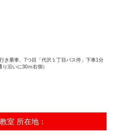
所行き乗車、7つ目「代沢１丁目バス停」下車1分
り沿いに30ｍ右側）
教室 所在地：