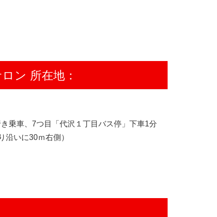
ロン 所在地：
行き乗車、7つ目「代沢１丁目バス停」下車1分
り沿いに30ｍ右側）