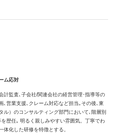
ーム応対
会計監査､子会社/関連会社の経営管理･指導等の
画､営業支援､クレーム対応など担当｡その後､東
タル）のコンサルティング部門において､階層別
等を歴任｡ 明るく親しみやすい雰囲気。丁寧でわ
一体化した研修を特徴とする。