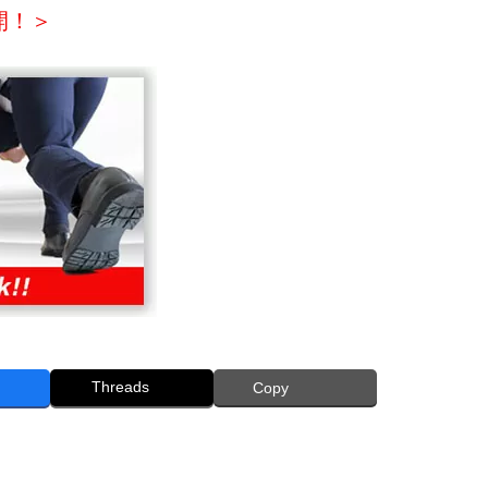
開！＞
Threads
Copy