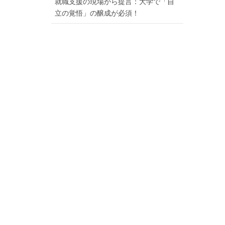
就職支援の現場から提言：大学で「自
立の覚悟」の醸成が必須！