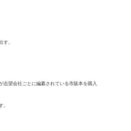
。
出す。
が志望会社ごとに編纂されている市販本を購入
す。