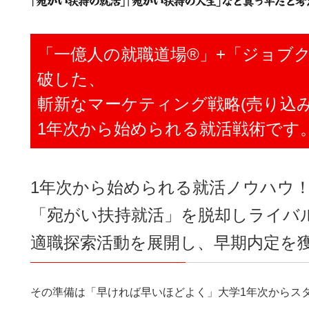
「一億人の就職道場®」+「ジョブ
破した、
斬新なマーケティング戦略(売り込
1年次から始められる就活戦術です
1年次から始められる就活ノウハウ
「宛がい扶持就活」を脱却しライバ
適職探索活動を展開し、早期内定を
その準備は「早ければ早いほどよく」大学1年次からス