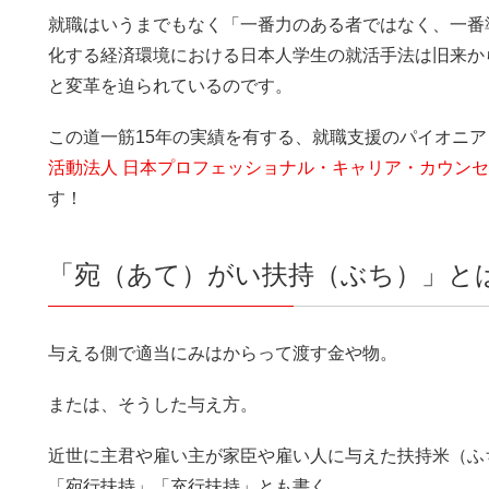
就職はいうまでもなく「一番力のある者ではなく、一番
化する経済環境における日本人学生の就活手法は旧来か
と変革を迫られているのです。
この道一筋15年の実績を有する、就職支援のパイオニ
活動法人 日本プロフェッショナル・キャリア・カウン
す！
「宛（あて）がい扶持（ぶち）」と
与える側で適当にみはからって渡す金や物。
または、そうした与え方。
近世に主君や雇い主が家臣や雇い人に与えた扶持米（ふ
「宛行扶持」「充行扶持」とも書く。