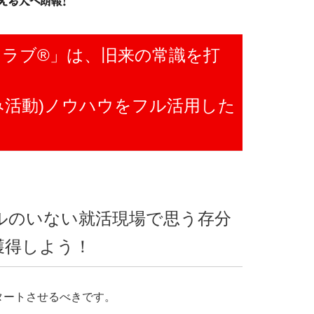
クラブ®」は、旧来の常識を打
み活動)ノウハウをフル活用した
。
！
ルのいない就活現場で思う存分
獲得しよう！
タートさせるべきです。