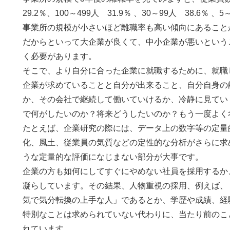
29.2％、100～499人 31.9％ 、30～99人 38.6％ 
事業所の規模が小さいほど離職率も高い傾向にあることが
だからといって大企業が良くて、中小企業が悪いという
く必要があります。
そこで、より自分に合った企業に就職するために、就職
企業が求めていることと自分が出来ること、自分自身の
か、その会社で継続して働いていけるか、冷静に見てい
で何がしたいのか？将来どうしたいのか？もう一度よく
たとえば、企業研究の際には、データ上の数字等の定量
化、風土、従業員の気質などの定性的な分析がさらに求
うな定量的な評価になじまない部分が大事です。
企業の方も如何にしてすぐにやめない社員を採用するか
凝らしています。その結果、人物重視の採用、例えば、
気で気分転換の上手な人」であるとか、学歴や成績、経
特別なことは求められていない代わりに、当たり前のこ
れています。