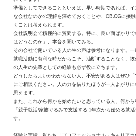
準備としてできることといえば、早い時期であれば、イ
な会社なのかの理解を深めておくことや、OB.OGに接
くことは考えられます。
会社説明会で積極的に質問する。特に、良い面ばかりで
はどうなのか」、本音を聞いてみる。
その会社で働いている人の生の声は参考になります。一
就職活動に有利な時だからこそ、油断することなく、抜
の人生の先輩としての経験も必ず役に立ちます。
どうしたらよいかわからない人、不安がある人はぜひ「
にご相談ください。人の力を借りたほうが一人よがりに
思えます。
また、これから何かを始めたいと思っている人、何から
「親子就活/家族ぐるみで支援する 1年次から始める就
す。
経験と実績、私たち「プロフェッショナル・キャリアカ