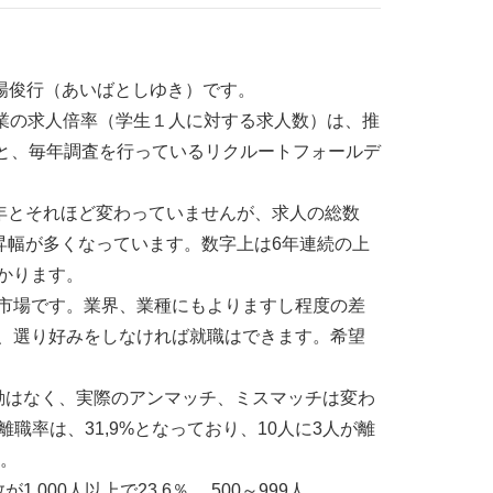
場俊行（あいばとしゆき）です。
企業の求人倍率（学生１人に対する求人数）は、推
したと、毎年調査を行っているリクルートフォールデ
昨年とそれほど変わっていませんが、求人の総数
昇幅が多くなっています。数字上は6年連続の上
かります。
市場です。業界、業種にもよりますし程度の差
、選り好みをしなければ就職はできます。希望
動はなく、実際のアンマッチ、ミスマッチは変わ
離職率は、31,9%となっており、10人に3人が離
）。
000人以上で23.6％ 、500～999人