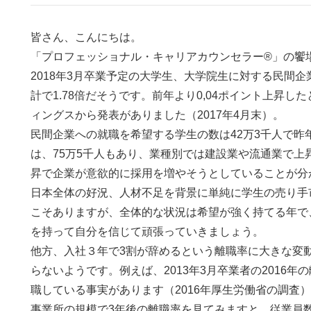
皆さん、こんにちは。
「プロフェッショナル・キャリアカウンセラー®」の饗
2018年3月卒業予定の大学生、大学院生に対する民間
計で1.78倍だそうです。前年より0,04ポイント上昇
ィングスから発表がありました（2017年4月末）。
民間企業への就職を希望する学生の数は42万3千人で
は、75万5千人もあり、業種別では建設業や流通業で上
昇で企業が意欲的に採用を増やそうとしていることが分
日本全体の好況、人材不足を背景に単純に学生の売り手
こそありますが、全体的な状況は希望が強く持てる年で
を持って自分を信じて頑張っていきましょう。
他方、入社３年で3割が辞めるという離職率に大きな変
らないようです。例えば、2013年3月卒業者の2016年の
職している事実があります（2016年厚生労働省の調査
事業所の規模で3年後の離職率を見てみますと、従業員数が1,