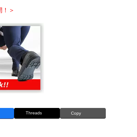
開！＞
Threads
Copy