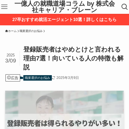
一億人の就職道場コラム by 株式会
社キャリア・ブレーン
27卒おすすめ就活エージェント10選！詳しくはこちら
ホーム
職業選択のお悩み
登録販売者はやめとけと言われる
2025
理由7選！向いている人の特徴も解
3/09
説
広告
2025年3月9日
職業選択のお悩み