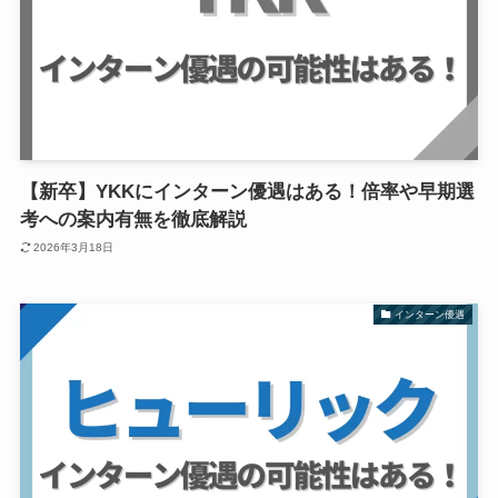
【新卒】YKKにインターン優遇はある！倍率や早期選
考への案内有無を徹底解説
2026年3月18日
インターン優遇