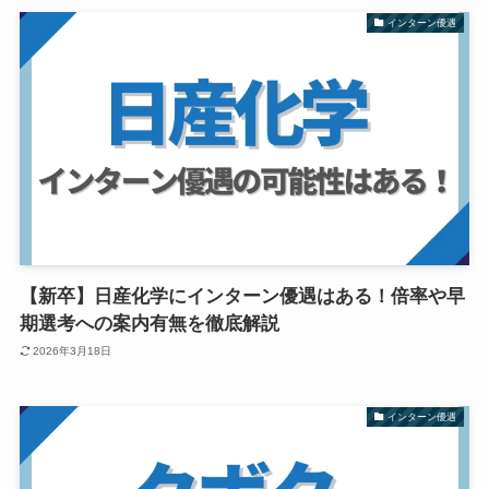
インターン優遇
【新卒】日産化学にインターン優遇はある！倍率や早
期選考への案内有無を徹底解説
2026年3月18日
インターン優遇