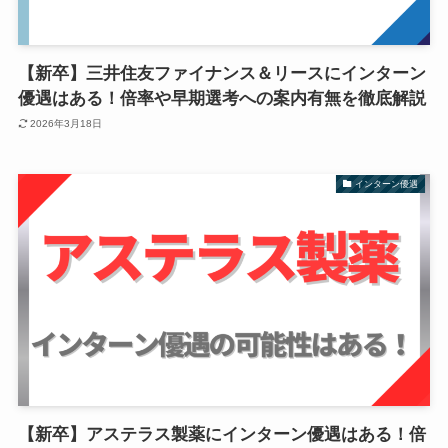
【新卒】三井住友ファイナンス＆リースにインターン
優遇はある！倍率や早期選考への案内有無を徹底解説
2026年3月18日
インターン優遇
【新卒】アステラス製薬にインターン優遇はある！倍