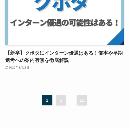
【新卒】クボタにインターン優遇はある！倍率や早期
選考への案内有無を徹底解説
2026年3月18日
1
2
...
12