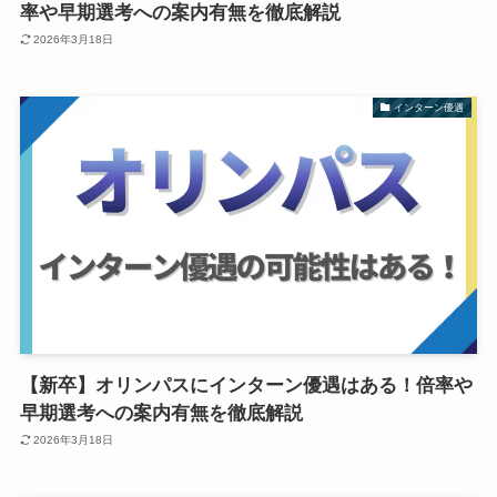
率や早期選考への案内有無を徹底解説
2026年3月18日
インターン優遇
【新卒】オリンパスにインターン優遇はある！倍率や
早期選考への案内有無を徹底解説
2026年3月18日