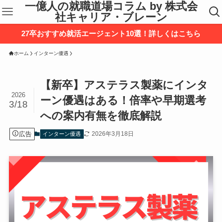
一億人の就職道場コラム by 株式会
社キャリア・ブレーン
27卒おすすめ就活エージェント10選！詳しくはこちら
ホーム
インターン優遇
【新卒】アステラス製薬にインタ
2026
ーン優遇はある！倍率や早期選考
3/18
への案内有無を徹底解説
広告
2026年3月18日
インターン優遇