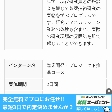
見学、現役研究員との座談
会を通じて製薬技術研究の
実態を学ぶプログラムで
す。研究ディスカッション
業務の体験も含まれ、実際
の研究現場の雰囲気を肌で
感じることができます。
インターン名
臨床開発・プロジェクト推
進コース
実施期間
2日間
×
実施形式
オンライン
文理対象
理系（修士、博士課程、薬