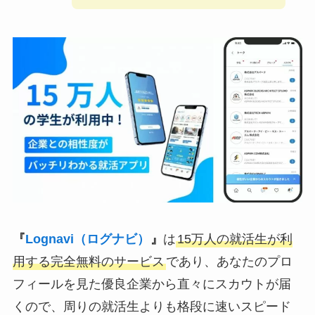
『
Lognavi（ログナビ）
』
は
15万人の就活生が利
用する完全無料のサービス
であり、あなたのプロ
フィールを見た優良企業から直々にスカウトが届
くので、周りの就活生よりも格段に速いスピード