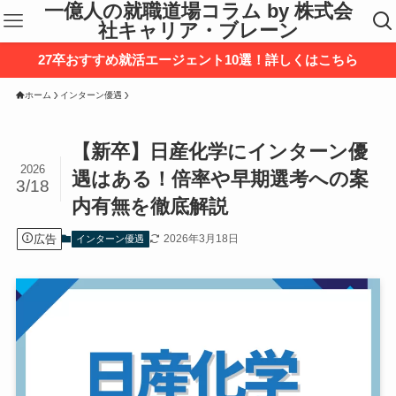
一億人の就職道場コラム by 株式会
社キャリア・ブレーン
27卒おすすめ就活エージェント10選！詳しくはこちら
ホーム
インターン優遇
【新卒】日産化学にインターン優
2026
遇はある！倍率や早期選考への案
3/18
内有無を徹底解説
広告
2026年3月18日
インターン優遇