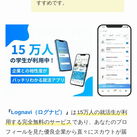
すすめです。
『
Lognavi（ログナビ）
』
は
15万人の就活生が利
用する完全無料のサービス
であり、あなたのプロ
フィールを見た優良企業から直々にスカウトが届