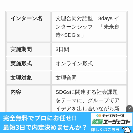
インターン名
文理合同対話型 3days イ
ンターンシップ 「未来創
造×SDGｓ」
実施期間
3日間
実施形式
オンライン形式
文理対象
文理合同
内容
SDGsに関連する社会課題
をテーマに、グループでア
×
イデアを出し合いながら新
しい事業や技術の可能性を
考えます。社員との座談会