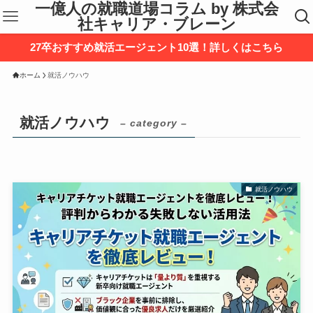
一億人の就職道場コラム by 株式会
社キャリア・ブレーン
27卒おすすめ就活エージェント10選！詳しくはこちら
ホーム
就活ノウハウ
就活ノウハウ
– category –
就活ノウハウ