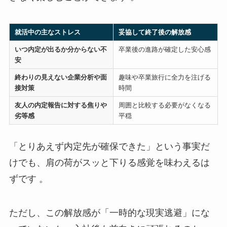
就活中の主なストレス
妥協して終了後の解放感
いつ内定が出るか分からない不
卒業後の進路が確定した安心感
安
終わりの見えない企業分析や面
趣味や卒業旅行に全力を注げる
接対策
時間
友人の内定報告に対する焦りや
周囲と比較する必要がなくなる
劣等感
平穏
「とりあえず内定先が確保できた」という事実だ
けでも、肩の荷がスッと下りる感覚を味わえるは
ずです 。
ただし、この解放感が「一時的な現実逃避」にな