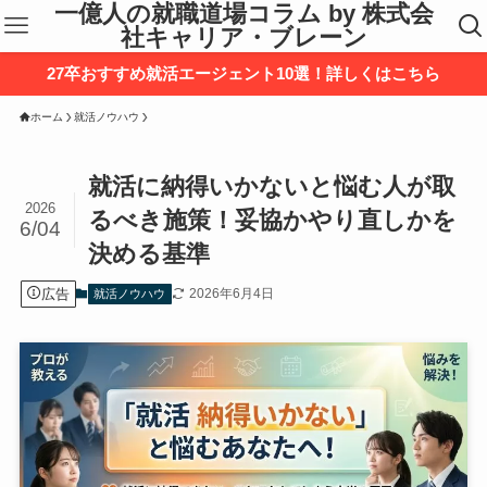
一億人の就職道場コラム by 株式会
社キャリア・ブレーン
27卒おすすめ就活エージェント10選！詳しくはこちら
ホーム
就活ノウハウ
就活に納得いかないと悩む人が取
2026
るべき施策！妥協かやり直しかを
6/04
決める基準
広告
2026年6月4日
就活ノウハウ