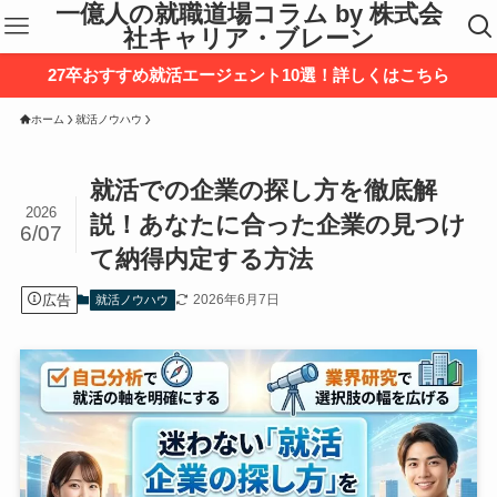
一億人の就職道場コラム by 株式会
社キャリア・ブレーン
27卒おすすめ就活エージェント10選！詳しくはこちら
ホーム
就活ノウハウ
就活での企業の探し方を徹底解
2026
説！あなたに合った企業の見つけ
6/07
て納得内定する方法
広告
2026年6月7日
就活ノウハウ