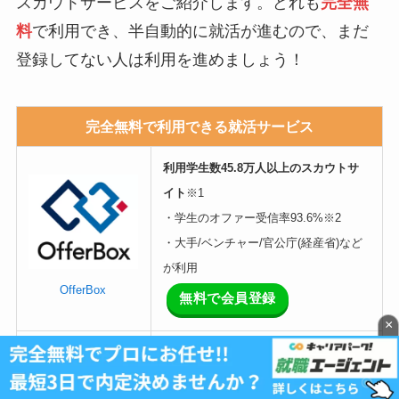
スカウトサービスをご紹介します。どれも
完全無
料
で利用でき、半自動的に就活が進むので、まだ
登録してない人は利用を進めましょう！
完全無料で利用できる就活サービス
利用学生数45.8万人以上のスカウトサ
イト
※1
・学生のオファー受信率93.6%※2
・大手/ベンチャー/官公庁(経産省)など
が利用
OfferBox
無料で会員登録
×
価値観重視で届くスカウトサイト
・1人当たり平均スカウト数38社