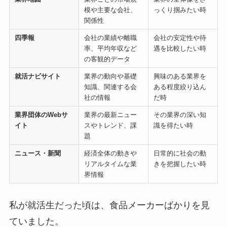
模や主要な会社、
っくり掴みたい時
関係性
四季報
会社の業績や離職
会社の安定性や待
率、平均年収など
遇を比較したい時
の客観的データ
就活ナビサイト
業界の動向や基礎
興味のある業界を
知識、関連する会
ある程度絞り込ん
社の情報
だ時
業界団体のWebサ
業界の最新ニュー
その業界の深い知
イト
スやトレンド、課
識を得たい時
題
ニュース・新聞
経済全体の動きや
日常的に社会の動
リアルタイムな業
きを把握したい時
界情報
私が就活生だった頃は、食品メーカーばかりを見
ていました。