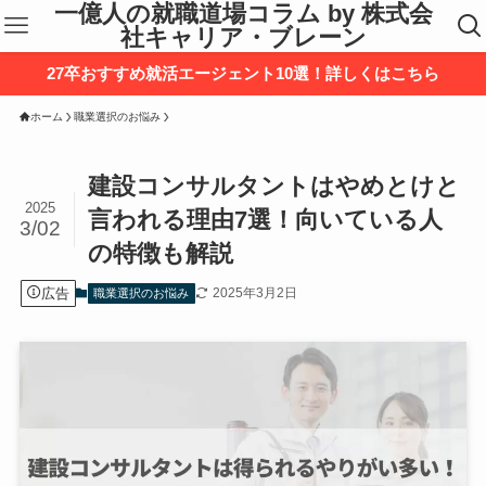
一億人の就職道場コラム by 株式会
社キャリア・ブレーン
27卒おすすめ就活エージェント10選！詳しくはこちら
ホーム
職業選択のお悩み
建設コンサルタントはやめとけと
2025
言われる理由7選！向いている人
3/02
の特徴も解説
広告
2025年3月2日
職業選択のお悩み