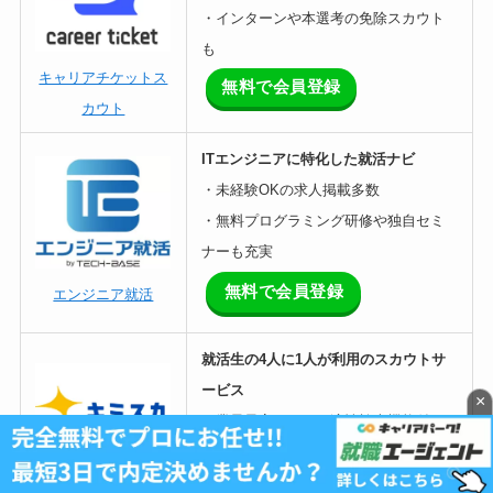
・インターンや本選考の免除スカウト
も
キャリアチケットス
無料で会員登録
カウト
ITエンジニアに特化した就活ナビ
・未経験OKの求人掲載多数
・無料プログラミング研修や独自セミ
ナーも充実
無料で会員登録
エンジニア就活
就活生の4人に1人が利用のスカウトサ
ービス
×
・業界最高レベルの適性検査機能付き
・スカウト受信率98.6%
キミスカ
無料で会員登録