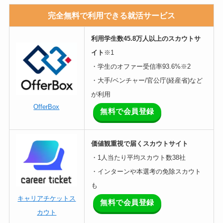
完全無料で利用できる就活サービス
利用学生数45.8万人以上のスカウトサ
イト
※1
・学生のオファー受信率93.6%※2
・大手/ベンチャー/官公庁(経産省)など
が利用
OfferBox
無料で会員登録
価値観重視で届くスカウトサイト
・1人当たり平均スカウト数38社
・インターンや本選考の免除スカウト
も
キャリアチケットス
無料で会員登録
カウト