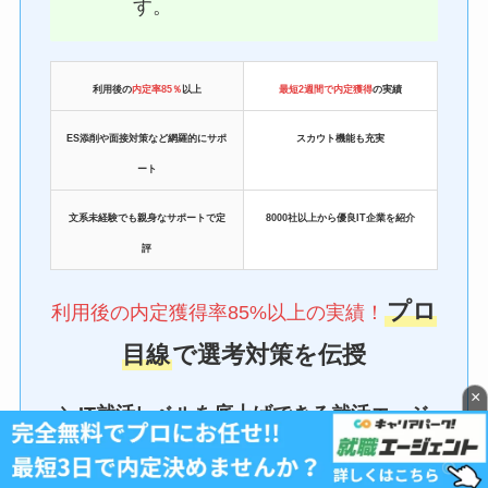
す。
利用後の
内定率85％
以上
最短2週間で内定獲得
の実績
ES添削や面接対策など網羅的にサポ
スカウト機能も充実
ート
文系未経験でも親身なサポートで定
8000社以上から優良IT企業を紹介
評
プロ
利用後の内定獲得率85%以上の実績！
目線
で選考対策を伝授
×
＼IT就活レベルを底上げできる就活エージ
ェント／