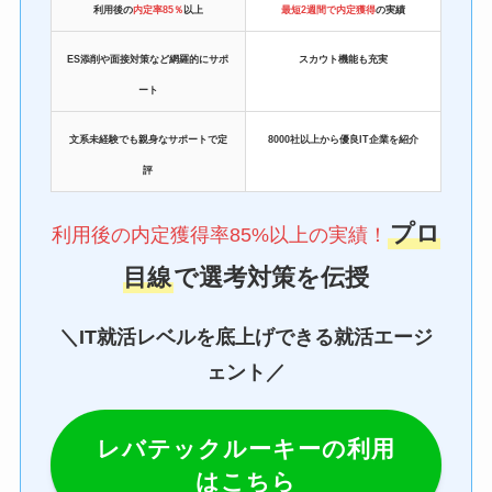
利用後の
内定率85％
以上
最短2週間で内定獲得
の実績
ES添削や面接対策など網羅的にサポ
スカウト機能も充実
ート
文系未経験でも親身なサポートで定
8000社以上から優良IT企業を紹介
評
プロ
利用後の内定獲得率85%以上の実績！
目線
で選考対策を伝授
＼IT就活レベルを底上げできる就活エージ
ェント／
レバテックルーキーの利用
はこちら