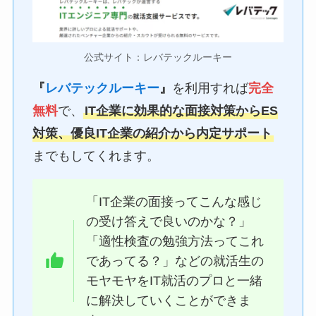
公式サイト：レバテックルーキー
『
レバテックルーキー
』
を利用すれば
完全
無料
で、
IT企業に効果的な面接対策からES
対策、優良IT企業の紹介から内定サポート
までもしてくれます。
「IT企業の面接ってこんな感じ
の受け答えで良いのかな？」
「適性検査の勉強方法ってこれ
であってる？」などの就活生の
モヤモヤをIT就活のプロと一緒
に解決していくことができま