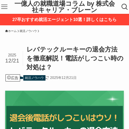
一億人の就職道場コラム by 株式会
社キャリア・ブレーン
27卒おすすめ就活エージェント10選！詳しくはこちら
ホーム
就活ノウハウ
レバテックルーキーの退会方法
2025
を徹底解説！電話がしつこい時の
12/21
対処は？
広告
2025年12月21日
就活ノウハウ