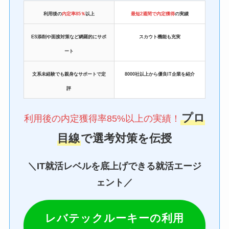
利用後の
内定率85％
以上
最短2週間で内定獲得
の実績
ES添削や面接対策など網羅的にサポ
スカウト機能も充実
ート
文系未経験でも親身なサポートで定
8000社以上から優良IT企業を紹介
評
プロ
利用後の内定獲得率85%以上の実績！
目線
で選考対策を伝授
＼IT就活レベルを底上げできる就活エージ
ェント／
レバテックルーキーの利用