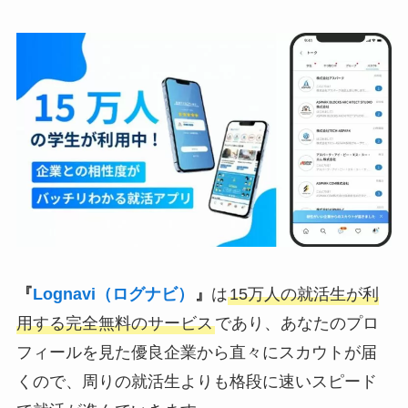
『
Lognavi（ログナビ）
』
は
15万人の就活生が利
用する完全無料のサービス
であり、あなたのプロ
フィールを見た優良企業から直々にスカウトが届
くので、周りの就活生よりも格段に速いスピード