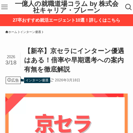
一億人の就職道場コラム by 株式会
社キャリア・ブレーン
27卒おすすめ就活エージェント10選！詳しくはこちら
ホーム
インターン優遇
【新卒】京セラにインターン優遇
2026
はある！倍率や早期選考への案内
3/18
有無を徹底解説
広告
2026年3月18日
インターン優遇