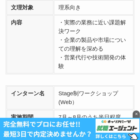
文理対象
理系向き
内容
・実際の業務に近い課題解
決ワーク
・企業の製品や市場につい
ての理解を深める
・営業代行や技術開発の体
験
インターン名
Stage制ワークショップ
(Web）
×
実施期間
7月～8月のうち半日程度
実施形式
オンライン