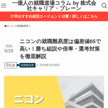
一億人の就職道場コラム by 株式会
社キャリア・ブレーン
27卒おすすめ就活エージェント10選！詳しくはこちら
ホーム
就職難易度
ニコンの就職難易度は偏差値65で
2026
高い！勝ち組説や倍率・選考対策
5/26
を徹底解説
広告
2026年5月26日
就職難易度