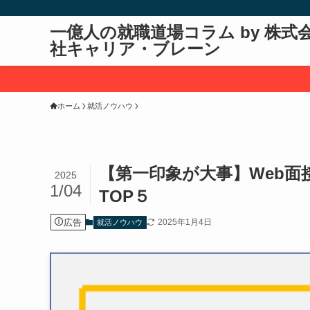
一億人の就職道場コラム by 株式
社キャリア・ブレーン
ホーム
就活ノウハウ
【第一印象が大事】Web
2025
1/04
TOP５
広告
2025年1月4日
就活ノウハウ