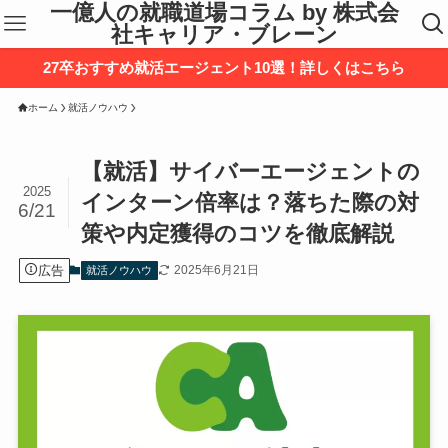
一億人の就職道場コラム by 株式会
社キャリア・ブレーン
27卒おすすめ就活エージェント10選！詳しくはこちら
ホーム
就活ノウハウ
【就活】サイバーエージェントの
2025
インターン倍率は？落ちた際の対
6/21
策や内定獲得のコツを徹底解説
広告
2025年6月21日
就活ノウハウ