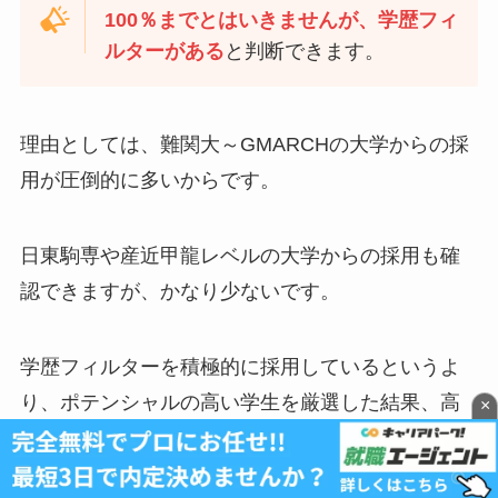
100％までとはいきませんが、
学歴フィ
ルターがある
と判断できます。
理由としては、
難関大～GMARCHの大学からの採
用が圧倒的に多い
からです。
日東駒専や産近甲龍レベルの大学からの採用も確
認できますが、かなり少ないです。
学歴フィルターを積極的に採用しているというよ
り、ポテンシャルの高い学生を厳選した結果、高
×
学歴の学生が多く採用されたと考えた方がよさそ
うです。