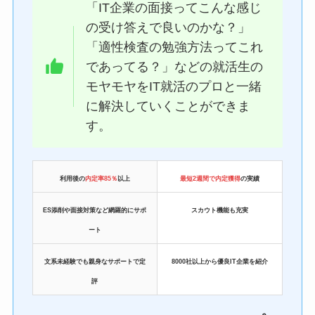
「IT企業の面接ってこんな感じ
の受け答えで良いのかな？」
「適性検査の勉強方法ってこれ
であってる？」などの就活生の
モヤモヤをIT就活のプロと一緒
に解決していくことができま
す。
利用後の
内定率85％
以上
最短2週間で内定獲得
の実績
ES添削や面接対策など網羅的にサポ
スカウト機能も充実
ート
文系未経験でも親身なサポートで定
8000社以上から優良IT企業を紹介
評