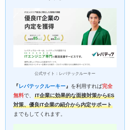
公式サイト：レバテックルーキー
『
レバテックルーキー
』
を利用すれば
完全
無料
で、
IT企業に効果的な面接対策からES
対策、優良IT企業の紹介から内定サポート
までもしてくれます。