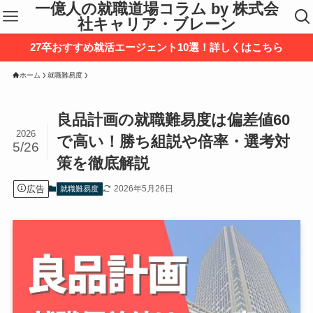
一億人の就職道場コラム by 株式会
社キャリア・ブレーン
27卒おすすめ就活エージェント10選！詳しくはこちら
ホーム
就職難易度
良品計画の就職難易度は偏差値60
2026
で高い！勝ち組説や倍率・選考対
5/26
策を徹底解説
広告
2026年5月26日
就職難易度