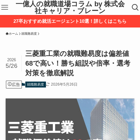
一億人の就職道場コラム by 株式会
社キャリア・ブレーン
27卒おすすめ就活エージェント10選！詳しくはこちら
ホーム
就職難易度
三菱重工業の就職難易度は偏差値
2026
68で高い！勝ち組説や倍率・選考
5/26
対策を徹底解説
広告
2026年5月26日
就職難易度