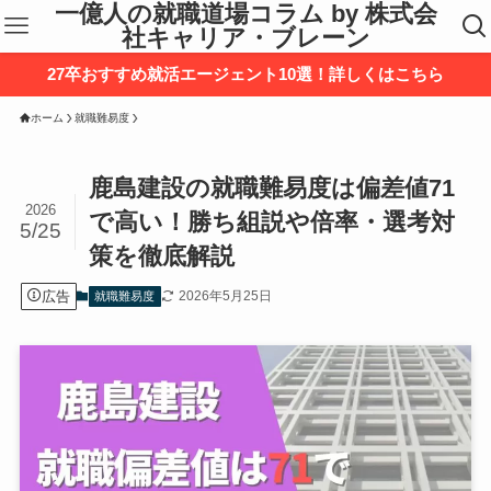
一億人の就職道場コラム by 株式会
社キャリア・ブレーン
27卒おすすめ就活エージェント10選！詳しくはこちら
ホーム
就職難易度
鹿島建設の就職難易度は偏差値71
2026
で高い！勝ち組説や倍率・選考対
5/25
策を徹底解説
広告
2026年5月25日
就職難易度