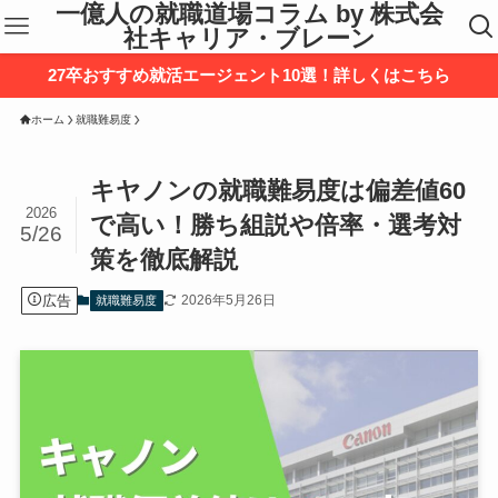
一億人の就職道場コラム by 株式会
社キャリア・ブレーン
27卒おすすめ就活エージェント10選！詳しくはこちら
ホーム
就職難易度
キヤノンの就職難易度は偏差値60
2026
で高い！勝ち組説や倍率・選考対
5/26
策を徹底解説
広告
2026年5月26日
就職難易度