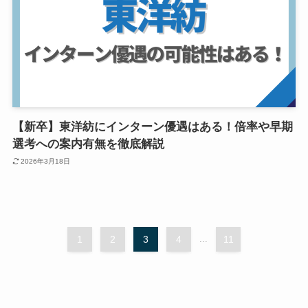
【新卒】東洋紡にインターン優遇はある！倍率や早期
選考への案内有無を徹底解説
2026年3月18日
1
2
3
4
...
11